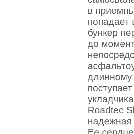
в приемны
попадает 
бункер пе
до момент
непосредс
асфальтоу
длинному 
поступает
укладчика
Roadtec S
надежная 
Ее сердц