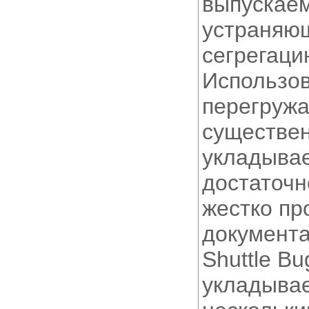
выпускае
устраняю
сегрегаци
Использов
перегружа
существен
укладывае
достаточн
жестко пр
документа
Shuttle B
укладыва