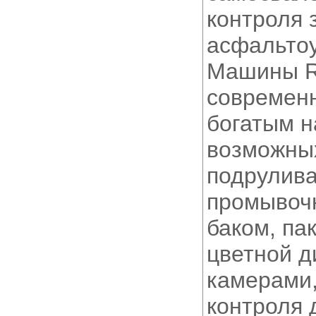
контроля 
асфальтоу
Машины R
современн
богатым н
возможных
подрулива
промывоч
баком, па
цветной д
камерами,
контроля 