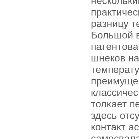
нескольки
практичес
разницу т
Большой в
патентова
шнеков на
температу
преимущес
классичес
толкает п
здесь отс
контакт а
самосвала