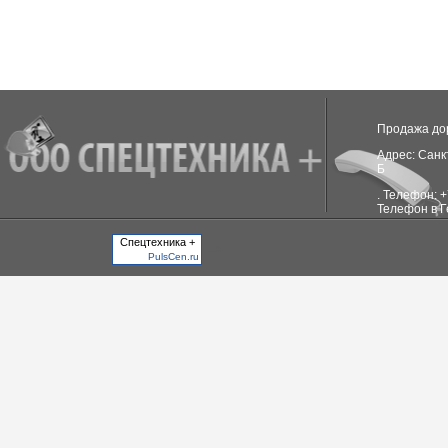
Продажа до
Адрес: Санкт
Б
. Телефон: 
Телефон в Г
Спецтехника +
-->
PulsCen.ru