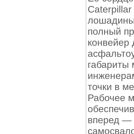
Caterpill
лошадины
полный пр
конвейер 
асфальто
габариты
инженера
точки в м
Рабочее м
обеспечив
вперед — 
самосвало