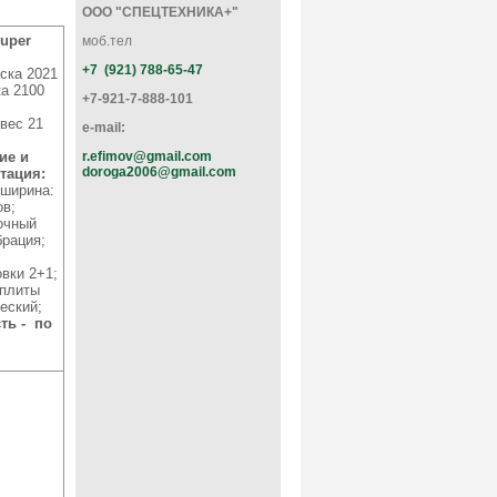
ООО "СПЕЦТЕХНИКА+"
Super
моб.тел
+7 (921) 788-65-47
ска 2021
а 2100
+7-921-7-888-101
вес 21
e-mail:
ие и
r.efimov@gmail.com
doroga2006@gmail.com
тация:
 ширина:
ов;
очный
брация;
вки 2+1;
 плиты
еский;
ть - по