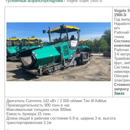
Гусеничные асфальтоукладчики
/ Vogele Super 1900-3i
Vogele 
1900-3i
Год выпу
Наработк
м/ч
Рабочий 
тонна
Состоян
комплек
Рабочая
3-6 метр
Трамбов
брус, ви
Система
нивелиро
Обогрев
электрич
Стоимос
запросу
Заказ
Двигатель Cummins 142 кВт / 2 000 об/мин Tier 4f Adblue
Производительность 900 тонн в час
Максимальная толщина слоя 300мм
Емкость бункера 15 тонн
Длина общая в рабочем состоянии 6,9 м, ширина 3 м, высота
транспортировочная 3,1м