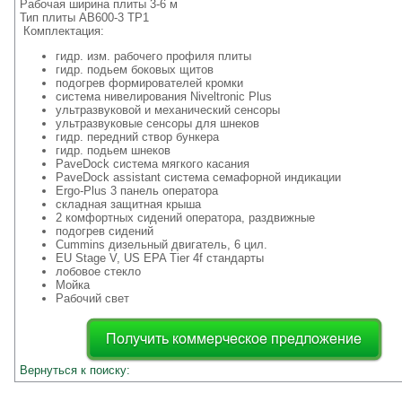
Рабочая ширина плиты 3-6 м
Тип плиты AB600-3 TP1
Комплектация:
гидр. изм. рабочего профиля плиты
гидр. подьем боковых щитов
подогрев формирователей кромки
система нивелирования Niveltronic Plus
ультразвуковой и механический сенсоры
ультразвуковые сенсоры для шнеков
гидр. передний створ бункера
гидр. подьем шнеков
PaveDock система мягкого касания
PaveDock assistant система семафорной индикации
Ergo-Plus 3 панель оператора
складная защитная крыша
2 комфортных сидений оператора, раздвижные
подогрев сидений
Cummins дизельный двигатель, 6 цил.
EU Stage V, US EPA Tier 4f стандарты
лобовое стекло
Мойка
Рабочий свет
Вернуться к поиску: