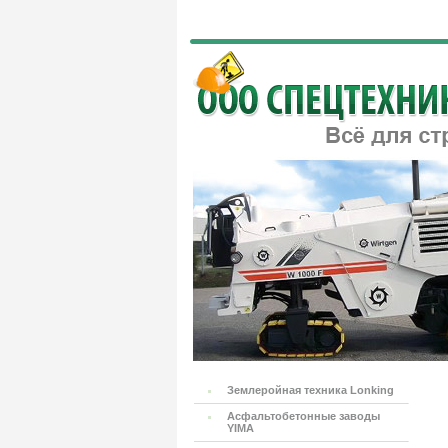
Землеройная техника Lonking
Асфальтобетонные заводы
YIMA