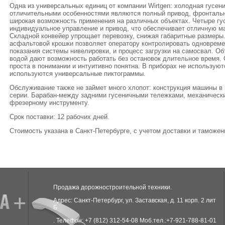
Одна из универсальных единиц от компании Wirtgen: холодная гусен
отличительными особенностями являются полный привод, фронтальна
широкая возможность применения на различных объектах. Четыре г
индивидуальное управление и привод, что обеспечивает отличную ма
Складной конвейер упрощает перевозку, снижая габаритные размеры.
асфальтовой крошки позволяет оператору контролировать одновреме
показания системы нивелировки, и процесс загрузки на самосвал. Об
водой дают возможность работать без остановок длительное время.
проста в понимании и интуитивно понятна. В приборах не используют
используются универсальные пиктограммы.
Обслуживание также не займет много хлопот: конструкция машины в 
серии. Барабан-между задними гусеничными тележками, механически
фрезерному инструменту.
Срок поставки: 12 рабочих дней.
Стоимость указана в Санкт-Петербурге, с учетом доставки и таможе
Продажа дорожностроительной техники.
Адрес: Санкт-Петербург, ул. Заставская, д. 11 корп. 2 лит
Б
. Телефон: +7 (812) 312-54-08 Моб.тел.:+7-921-788-81-01