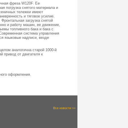
ичная фреза W120F. Ее
я погрузка снятого материала и
усеничных тележки имеют
невренность и тяговое усилие.
 Фронтальная загрузка снятой
нно и работу машин, ее движение,
ъемы топливного бака и бака с
 Современная система управления
ся языковые надписи, везде
целом аналогична старой 1000-й
й привод от двигателя к
нного оформления.
Все новости >>