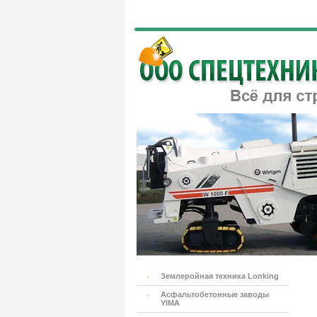
Землеройная техника Lonking
Асфальтобетонные заводы
YIMA