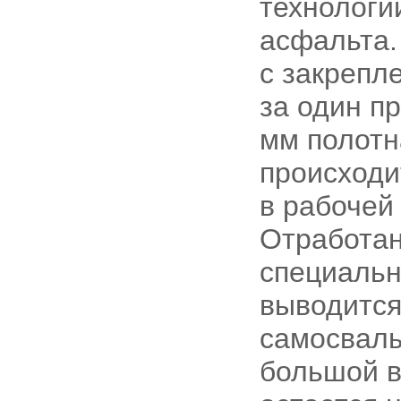
технологи
асфальта.
с закрепл
за один п
мм полотн
происходи
в рабочей
Отработа
специаль
выводится 
самосвалы
большой в