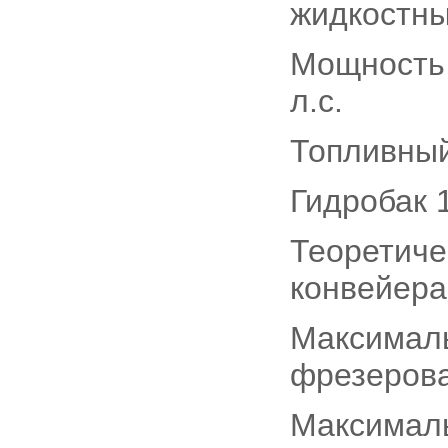
жидкостн
Мощность 
л.с.
Топливный
Гидробак 
Теоретиче
конвейера
Максимал
фрезеров
Максималь