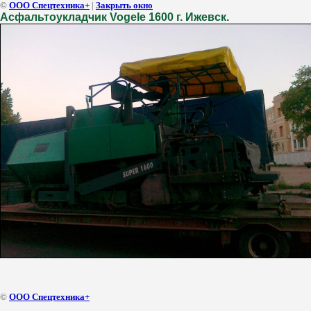
©
ООО Спецтехника+
|
Закрыть окно
Асфальтоукладчик Vogele 1600 г. Ижевск.
©
ООО Спецтехника+